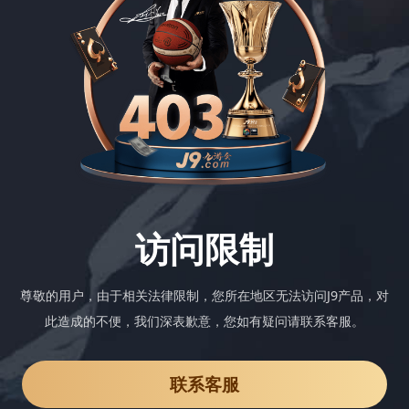
访问限制
尊敬的用户，由于相关法律限制，您所在地区无法访问J9产品，对
此造成的不便，我们深表歉意，您如有疑问请联系客服。
联系客服